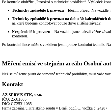
Po kontrole obdržíte „Protokol o technické prohlídce“. Výsledek ko
Technicky způsobilé k provozu
– Ideální případ. Na vozidle 
Technicky způsobilé k provozu na dobu 30 kalendářních 
na které budeme kontrolovat pouze dříve zjištěné závady.
Nezpůsobilé k provozu
– Na vozidle jsme nalezli vážné závad
kontrolou.
Po kontrolní lince může s vozidlem jezdit pouze kontrolní technik. Na
Měření emisí ve stejném areálu
Osobní au
Než se můžeme pustit do samotné technické prohlídky, musí vaše vozi
Kontakt
AZ SERVIS STK, s.r.o.
IČO: 25311085
DIČ: CZ25311085
Firma zapsána u Krajského soudu v Brně, oddíl C, vložka č. 24287