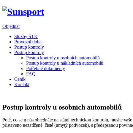
Objednat
Služby STK
Provozní doba
Postup kontroly
Postup kontroly
Postup kontroly u osobních automobilů
Postup kontroly u nákladních automobilů
Potřebné dokumenty
FAQ
Ceník
Kontakt
Postup kontroly u osobních automobilů
Poté, co se u nás objednáte na státní technickou kontrolu, musíte va
přistaveno nezatížené, čisté (umytý podvozek), s předepsanou povinn