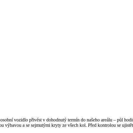
še osobní vozidlo přivést v dohodnutý termín do našeho areálu – půl ho
ou výbavou a se sejmutými kryty ze všech kol. Před kontrolou se ujist