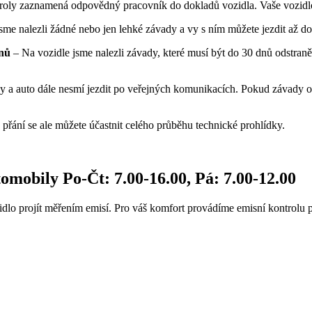
ntroly zaznamená odpovědný pracovník do dokladů vozidla. Vaše vozidl
jsme nalezli žádné nebo jen lehké závady a vy s ním můžete jezdit až do
dnů
– Na vozidle jsme nalezli závady, které musí být do 30 dnů odstran
y a auto dále nesmí jezdit po veřejných komunikacích. Pokud závady od
 přání se ale můžete účastnit celého průběhu technické prohlídky.
tomobily
Po-Čt: 7.00-16.00, Pá: 7.00-12.00
dlo projít měřením emisí. Pro váš komfort provádíme emisní kontrolu p